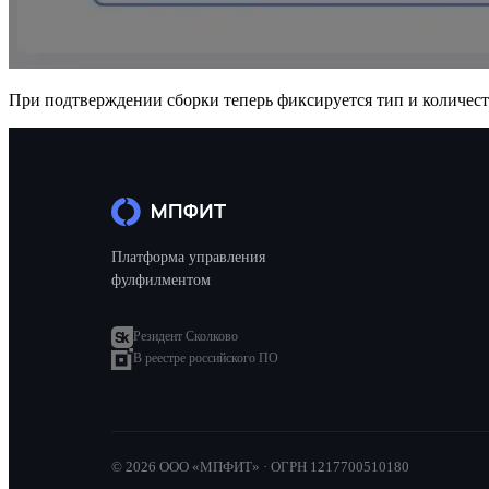
При подтверждении сборки теперь фиксируется тип и количеств
Платформа управления
фулфилментом
Резидент Сколково
В реестре российского ПО
© 2026 ООО «МПФИТ» · ОГРН 1217700510180