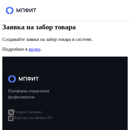
Skip to content
30 мая 2024 г.
Заявка на забор товара
Возможности
Создавайте заявки на забор товара в системе.
Интеграции
Подробнее в
видео
.
Тарифы
РЕСУРСЫ
Блог
Платформа управления
Кейсы
фулфилментом
База знаний
Резидент Сколково
Вопросы и ответы
В реестре российского ПО