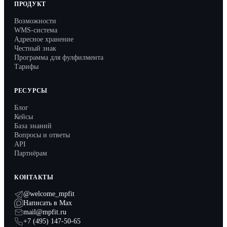
API
ПРОДУКТ
Возможности
Партнёрам
WMS-система
Адресное хранение
Запись на демо
Честный знак
Программа для фулфилмента
Тарифы
РЕСУРСЫ
Блог
Кейсы
База знаний
Вопросы и ответы
API
Партнёрам
КОНТАКТЫ
@welcome_mpfit
Написать в Max
mail@mpfit.ru
+7 (495) 147-50-65