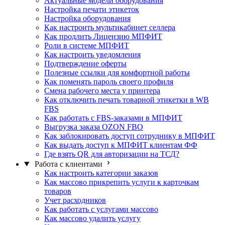
Актуальные модели оборудования
Настройка печати этикеток
Настройка оборудования
Как настроить мультикабинет селлера
Как продлить Лицензию МПФИТ
Роли в системе МПФИТ
Как настроить уведомления
Подтверждение оферты
Полезные ссылки для комфортной работы
Как поменять пароль своего профиля
Смена рабочего места у принтера
Как отключить печать товарной этикетки в WB
FBS
Как работать с FBS-заказами в МПФИТ
Выгрузка заказа OZON FBO
Как заблокировать доступ сотруднику в МПФИТ
Как выдать доступ к МПФИТ клиентам ФФ
Где взять QR для авторизации на ТСД?
Работа с клиентами
Как настроить категории заказов
Как массово прикрепить услуги к карточкам
товаров
Учет расходников
Как работать с услугами массово
Как массово удалить услугу