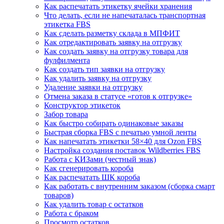
Как распечатать этикетку ячейки хранения
Что делать, если не напечаталась транспортная
этикетка FBS
Как сделать разметку склада в МПФИТ
Как отредактировать заявку на отгрузку
Как создать заявку на отгрузку товара для
фулфилмента
Как создать тип заявки на отгрузку
Как удалить заявку на отгрузку
Удаление заявки на отгрузку
Отмена заказа в статусе «готов к отгрузке»
Конструктор этикеток
Забор товара
Как быстро собирать одинаковые заказы
Быстрая сборка FBS с печатью умной ленты
Как напечатать этикетки 58×40 для Ozon FBS
Настройка создания поставок Wildberries FBS
Работа с КИЗами (честный знак)
Как сгенерировать короба
Как распечатать ШК короба
Как работать с внутренним заказом (сборка смарт
товаров)
Как удалить товар с остатков
Работа с браком
Просмотр остатков