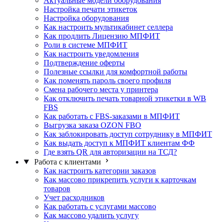
Актуальные модели оборудования
Настройка печати этикеток
Настройка оборудования
Как настроить мультикабинет селлера
Как продлить Лицензию МПФИТ
Роли в системе МПФИТ
Как настроить уведомления
Подтверждение оферты
Полезные ссылки для комфортной работы
Как поменять пароль своего профиля
Смена рабочего места у принтера
Как отключить печать товарной этикетки в WB
FBS
Как работать с FBS-заказами в МПФИТ
Выгрузка заказа OZON FBO
Как заблокировать доступ сотруднику в МПФИТ
Как выдать доступ к МПФИТ клиентам ФФ
Где взять QR для авторизации на ТСД?
Работа с клиентами
Как настроить категории заказов
Как массово прикрепить услуги к карточкам
товаров
Учет расходников
Как работать с услугами массово
Как массово удалить услугу