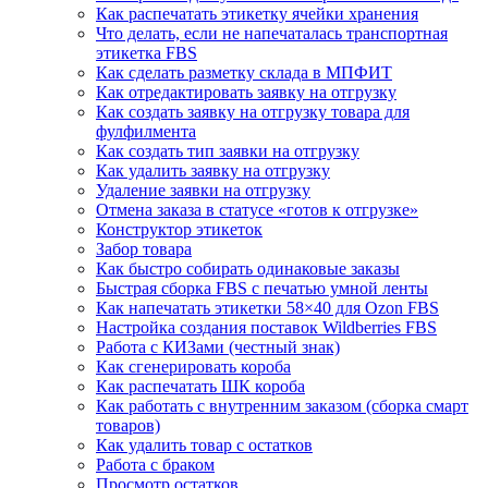
Как распечатать этикетку ячейки хранения
Что делать, если не напечаталась транспортная
этикетка FBS
Как сделать разметку склада в МПФИТ
Как отредактировать заявку на отгрузку
Как создать заявку на отгрузку товара для
фулфилмента
Как создать тип заявки на отгрузку
Как удалить заявку на отгрузку
Удаление заявки на отгрузку
Отмена заказа в статусе «готов к отгрузке»
Конструктор этикеток
Забор товара
Как быстро собирать одинаковые заказы
Быстрая сборка FBS с печатью умной ленты
Как напечатать этикетки 58×40 для Ozon FBS
Настройка создания поставок Wildberries FBS
Работа с КИЗами (честный знак)
Как сгенерировать короба
Как распечатать ШК короба
Как работать с внутренним заказом (сборка смарт
товаров)
Как удалить товар с остатков
Работа с браком
Просмотр остатков