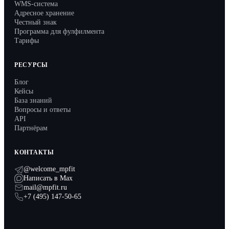
API
WMS-система
Адресное хранение
Партнёрам
Честный знак
Программа для фулфилмента
Тарифы
Запись на демо
РЕСУРСЫ
Блог
Кейсы
База знаний
Вопросы и ответы
API
Партнёрам
КОНТАКТЫ
@welcome_mpfit
Написать в Max
mail@mpfit.ru
+7 (495) 147-50-65