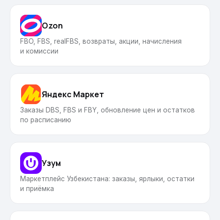
Вопросы и ответы
API
Ozon
FBO, FBS, realFBS, возвраты, акции, начисления
Партнёрам
и комиссии
Запись на демо
Яндекс Маркет
Заказы DBS, FBS и FBY, обновление цен и остатков
по расписанию
Узум
Маркетплейс Узбекистана: заказы, ярлыки, остатки
и приёмка