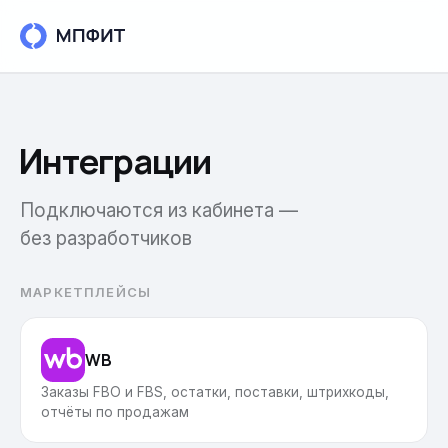
Возможности
Интеграции
Интеграции
Подключаются из кабинета —
Тарифы
без разработчиков
РЕСУРСЫ
МАРКЕТПЛЕЙСЫ
Блог
Кейсы
WB
Заказы FBO и FBS, остатки, поставки, штрихкоды,
База знаний
отчёты по продажам