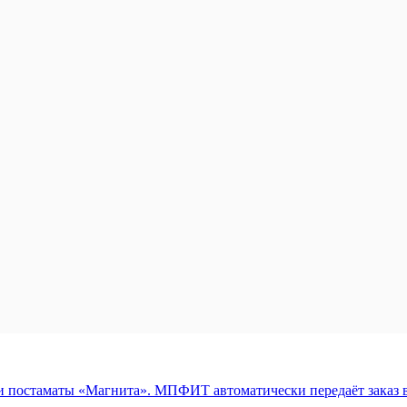
 постаматы «Магнита». МПФИТ автоматически передаёт заказ в 