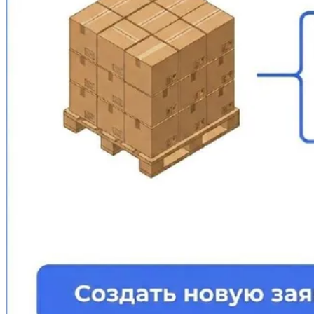
API
Партнёрам
Запись на де