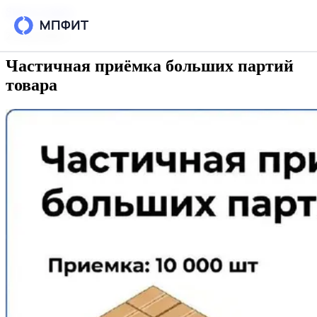
Skip to content
26 мая 2026 г.
Частичная приёмка больших партий
Возможности
товара
Интеграции
Тарифы
РЕСУРСЫ
Блог
Кейсы
База знаний
Вопросы и ответы