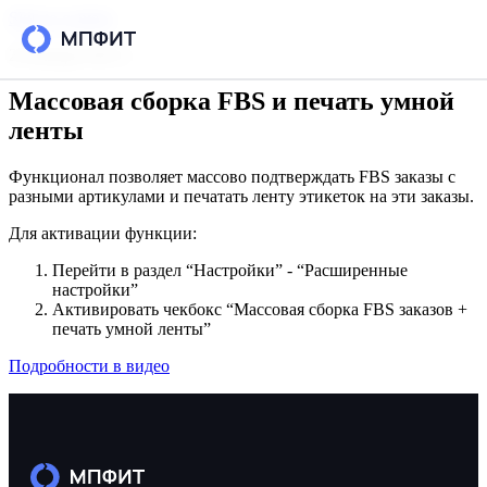
Skip to content
20 января 2025 г.
Массовая сборка FBS и печать умной
Возможности
ленты
Интеграции
Функционал позволяет массово подтверждать FBS заказы с
разными артикулами и печатать ленту этикеток на эти заказы.
Тарифы
Для активации функции:
РЕСУРСЫ
Перейти в раздел “Настройки” - “Расширенные
настройки”
Блог
Активировать чекбокс “Массовая сборка FBS заказов +
печать умной ленты”
Кейсы
Подробности в видео
База знаний
Вопросы и ответы