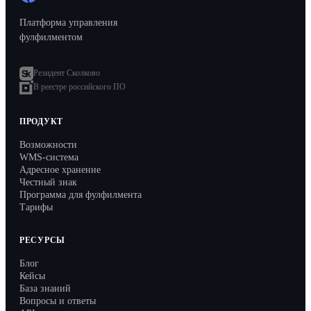
API
Платформа управления
Партнёрам
фулфилментом
Запись на демо
Резидент Сколково
В реестре российского ПО
ПРОДУКТ
Возможности
WMS-система
Адресное хранение
Честный знак
Программа для фулфилмента
Тарифы
РЕСУРСЫ
Блог
Кейсы
База знаний
Вопросы и ответы