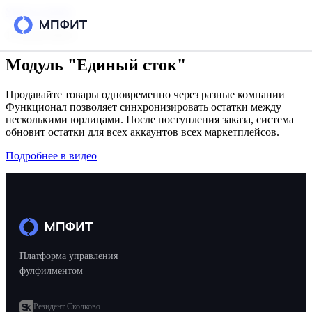
Skip to content
15 июля 2024 г.
Модуль "Единый сток"
Возможности
Продавайте товары одновременно через разные компании
Интеграции
Функционал позволяет синхронизировать остатки между
несколькими юрлицами. После поступления заказа, система
обновит остатки для всех аккаунтов всех маркетплейсов.
Тарифы
Подробнее в видео
РЕСУРСЫ
Блог
Кейсы
База знаний
Платформа управления
фулфилментом
Вопросы и ответы
Резидент Сколково