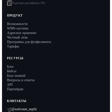
API
В реестре российского ПО
Партнёрам
ПРОДУКТ
Запись на демо
Возможности
WMS-система
Адресное хранение
Честный знак
Программа для фулфилмента
Тарифы
РЕСУРСЫ
Блог
Кейсы
База знаний
Вопросы и ответы
API
Партнёрам
КОНТАКТЫ
@welcome_mpfit