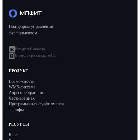
API
Партнёрам
Платформа управления
Запись на демо
фулфилментом
Резидент Сколково
В реестре российского ПО
ПРОДУКТ
Возможности
WMS-система
Адресное хранение
Честный знак
Программа для фулфилмента
Тарифы
РЕСУРСЫ
Блог