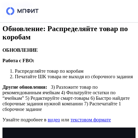
Skip to content
13 октября 2023 г.
Обновление: Распределяйте товар по
Возможности
коробам
Интеграции
ОБНОВЛЕНИЕ
Тарифы
Работа с FBO:
Распределяйте товар по коробам
РЕСУРСЫ
Печатайте ШК товара не выходя из сборочного задания
Блог
Другие обновления:
3) Разложите товар по
рекомендованным ячейкам 4) Фильтруйте остатки по
“ячейкам” 5) Редактируйте смарт-товары 6) Быстро найдите
Кейсы
сборочные задания нужной компании 7) Распечатайте 1
сборочное задание
База знаний
Узнайте подробнее в
видео
или
текстовом формате
Вопросы и ответы