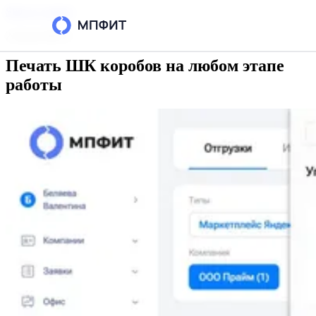
Skip to content
2 июля 2025 г.
Печать ШК коробов на любом этапе
Возможности
работы
Интеграции
Тарифы
РЕСУРСЫ
Блог
Кейсы
База знаний
Вопросы и ответы