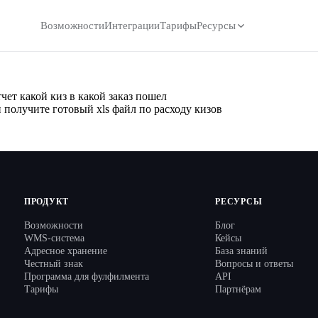
Возможности
Интеграции
Тарифы
Ресурсы
ет какой киз в какой заказ пошел
 получите готовый xls файл по расходу кизов
ПРОДУКТ
РЕСУРСЫ
Возможности
Блог
WMS-система
Кейсы
Адресное хранение
База знаний
Честный знак
Вопросы и ответы
Программа для фулфилмента
API
Тарифы
Партнёрам