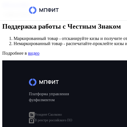
Skip to content
1 апреля 2024 г.
Поддержка работы с Честным Знаком
Маркированный товар - отсканируйте кизы и получите отч
Немаркированный товар - распечатайте-проклейте кизы и
Подробнее в
видео
Платформа управления
фулфилментом
Резидент Сколково
В реестре российского ПО