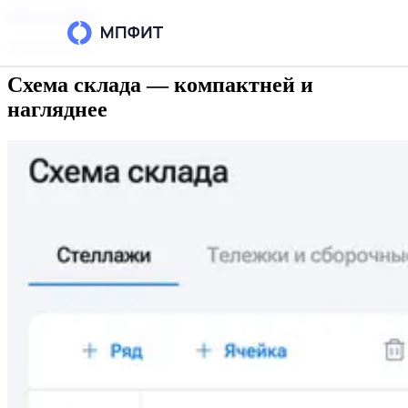
Skip to content
16 июля 2025 г.
Схема склада — компактней и
Возможности
нагляднее
Интеграции
Тарифы
РЕСУРСЫ
Блог
Кейсы
База знаний
Вопросы и ответы