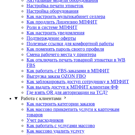
Актуальные модели оборудования
Настройка печати этикеток
Настройка оборудования
Как настроить мультикабинет селлера
Как продлить Лицензию МПФИТ
Роли в системе МПФИТ
Как настроить уведомления
Подтверждение оферты
Полезные ссылки для комфортной работы
Как поменять пароль своего профиля
Смена рабочего места у принтера
Как отключить печать товарной этикетки в WB
FBS
Как работать с FBS-заказами в МПФИТ
Выгрузка заказа OZON FBO
Как заблокировать доступ сотруднику в МПФИТ
Как выдать доступ к МПФИТ клиентам ФФ
Где взять QR для авторизации на ТСД?
Работа с клиентами
Как настроить категории заказов
Как массово прикрепить услуги к карточкам
товаров
Учет расходников
Как работать с услугами массово
Как массово удалить услугу