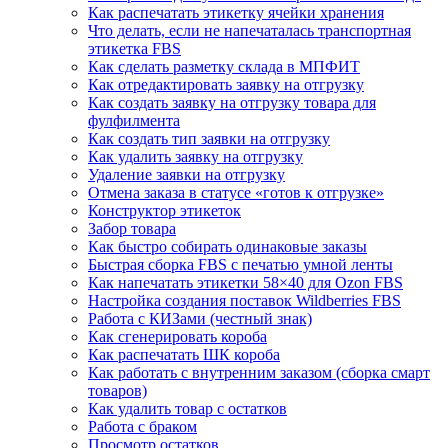
Как распечатать этикетку ячейки хранения
Что делать, если не напечаталась транспортная
этикетка FBS
Как сделать разметку склада в МПФИТ
Как отредактировать заявку на отгрузку
Как создать заявку на отгрузку товара для
фулфилмента
Как создать тип заявки на отгрузку
Как удалить заявку на отгрузку
Удаление заявки на отгрузку
Отмена заказа в статусе «готов к отгрузке»
Конструктор этикеток
Забор товара
Как быстро собирать одинаковые заказы
Быстрая сборка FBS с печатью умной ленты
Как напечатать этикетки 58×40 для Ozon FBS
Настройка создания поставок Wildberries FBS
Работа с КИЗами (честный знак)
Как сгенерировать короба
Как распечатать ШК короба
Как работать с внутренним заказом (сборка смарт
товаров)
Как удалить товар с остатков
Работа с браком
Просмотр остатков