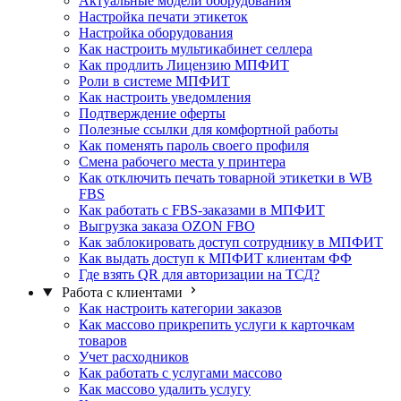
Актуальные модели оборудования
Настройка печати этикеток
Настройка оборудования
Как настроить мультикабинет селлера
Как продлить Лицензию МПФИТ
Роли в системе МПФИТ
Как настроить уведомления
Подтверждение оферты
Полезные ссылки для комфортной работы
Как поменять пароль своего профиля
Смена рабочего места у принтера
Как отключить печать товарной этикетки в WB
FBS
Как работать с FBS-заказами в МПФИТ
Выгрузка заказа OZON FBO
Как заблокировать доступ сотруднику в МПФИТ
Как выдать доступ к МПФИТ клиентам ФФ
Где взять QR для авторизации на ТСД?
Работа с клиентами
Как настроить категории заказов
Как массово прикрепить услуги к карточкам
товаров
Учет расходников
Как работать с услугами массово
Как массово удалить услугу