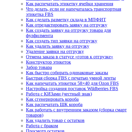
Как распечатать этикетку ячейки хранения
Что делать, если не напечаталась транспортная
этикетка FBS
Как сделать разметку склада в МПФИТ
Как отредактировать заявку на отгрузку
Как создать заявку на отгрузку товара для
фулфилмента
Как создать тип заявки на отгрузку
Как удалить заявку на отгрузку
Удаление заявки на отгрузку
Отмена заказа в статусе «готов к отгрузке»
Конструктор этикеток
Забор товара
Как быстро собирать одинаковые заказы
Быстрая сборка FBS с печатью умной ленты
Как напечатать этикетки 58×40 для Ozon FBS
Настройка создания поставок Wildberries FBS
Работа с КИЗами (честный знак)
Как сгенерировать короба
Как распечатать ШК короба
Как работать с внутренним заказом (сборка смарт
товаров)
Как удалить товар с остатков
Работа с браком
Просмотр остатков