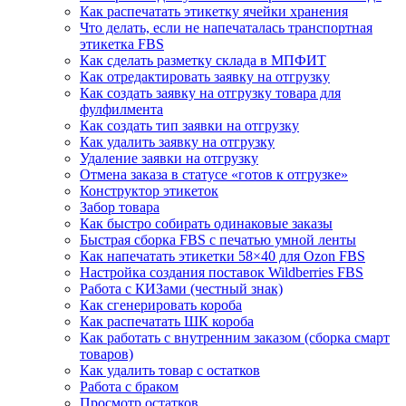
Как распечатать этикетку ячейки хранения
Что делать, если не напечаталась транспортная
этикетка FBS
Как сделать разметку склада в МПФИТ
Как отредактировать заявку на отгрузку
Как создать заявку на отгрузку товара для
фулфилмента
Как создать тип заявки на отгрузку
Как удалить заявку на отгрузку
Удаление заявки на отгрузку
Отмена заказа в статусе «готов к отгрузке»
Конструктор этикеток
Забор товара
Как быстро собирать одинаковые заказы
Быстрая сборка FBS с печатью умной ленты
Как напечатать этикетки 58×40 для Ozon FBS
Настройка создания поставок Wildberries FBS
Работа с КИЗами (честный знак)
Как сгенерировать короба
Как распечатать ШК короба
Как работать с внутренним заказом (сборка смарт
товаров)
Как удалить товар с остатков
Работа с браком
Просмотр остатков