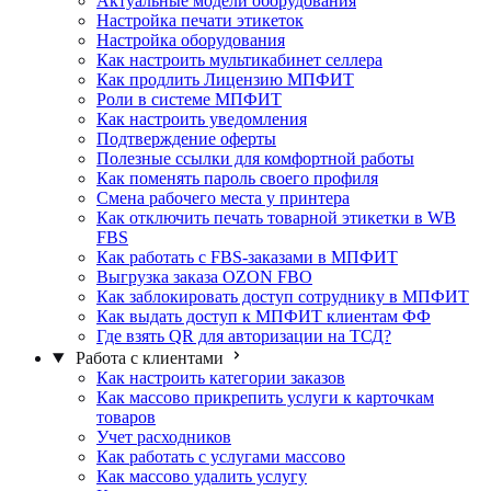
Актуальные модели оборудования
Настройка печати этикеток
Настройка оборудования
Как настроить мультикабинет селлера
Как продлить Лицензию МПФИТ
Роли в системе МПФИТ
Как настроить уведомления
Подтверждение оферты
Полезные ссылки для комфортной работы
Как поменять пароль своего профиля
Смена рабочего места у принтера
Как отключить печать товарной этикетки в WB
FBS
Как работать с FBS-заказами в МПФИТ
Выгрузка заказа OZON FBO
Как заблокировать доступ сотруднику в МПФИТ
Как выдать доступ к МПФИТ клиентам ФФ
Где взять QR для авторизации на ТСД?
Работа с клиентами
Как настроить категории заказов
Как массово прикрепить услуги к карточкам
товаров
Учет расходников
Как работать с услугами массово
Как массово удалить услугу