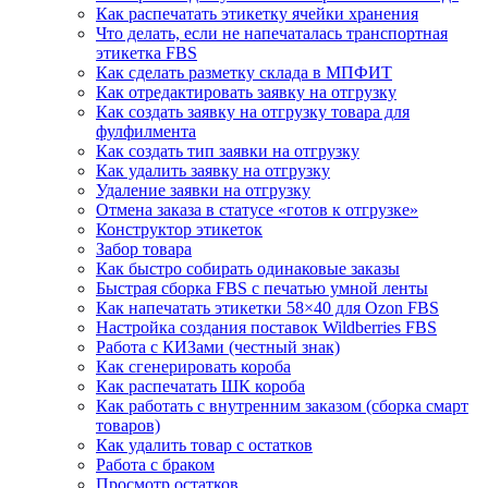
Как распечатать этикетку ячейки хранения
Что делать, если не напечаталась транспортная
этикетка FBS
Как сделать разметку склада в МПФИТ
Как отредактировать заявку на отгрузку
Как создать заявку на отгрузку товара для
фулфилмента
Как создать тип заявки на отгрузку
Как удалить заявку на отгрузку
Удаление заявки на отгрузку
Отмена заказа в статусе «готов к отгрузке»
Конструктор этикеток
Забор товара
Как быстро собирать одинаковые заказы
Быстрая сборка FBS с печатью умной ленты
Как напечатать этикетки 58×40 для Ozon FBS
Настройка создания поставок Wildberries FBS
Работа с КИЗами (честный знак)
Как сгенерировать короба
Как распечатать ШК короба
Как работать с внутренним заказом (сборка смарт
товаров)
Как удалить товар с остатков
Работа с браком
Просмотр остатков