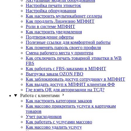
Актуальные модели оборудования
Настройка печати этикеток
Настройка оборудования
Как настроить мультикабинет селлера
Как продлить Лицензию МПФИТ
Роли в системе МПФИТ
Как настроить уведомления
Подтверждение оферты
Полезные ссылки для комфортной работы
Как поменять пароль своего профиля
Смена рабочего места у принтера
Как отключить печать товарной этикетки в WB
FBS
Как работать с FBS-заказами в МПФИТ
Выгрузка заказа OZON FBO
Как заблокировать доступ сотруднику в МПФИТ
Как выдать доступ к МПФИТ клиентам ФФ
Где взять QR для авторизации на ТСД?
Работа с клиентами
Как настроить категории заказов
Как массово прикрепить услуги к карточкам
товаров
Учет расходников
Как работать с услугами массово
Как массово удалить услугу